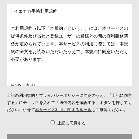
イエナカ手帖利用規約
本利用規約（以下「本規約」という。）には、本サービスの
提供条件及び当社と登録ユーザーの皆様との間の権利義務関
係が定められています。本サービスの利用に際しては、本規
約の全文をお読みいただいたうえで、本規約に同意いただく
必要があります。
第1条（適用）
1. 本規約は、本サービスの提供条件及び本サービスの利用に関す
上記の利用規約とプライバシーポリシーに同意のうえ、「上記に同意
る当社と登録ユーザーとの間の権利義務関係を定めることを目的
する」にチェックを入れて「送信内容を確認する」ボタンを押してく
とし、登録ユーザーと当社との間の本サービスの利用に関わる一
ださい。併せて
本サービス利用に関するルール
もご確認ください。
切の関係に適用されます。
上記に同意する
2. 当社が当社ウェブサイト上で掲載する本サービス利用に関する
ルール（
https://ienakanote.com/rule.php
）は、本規約の一部を構