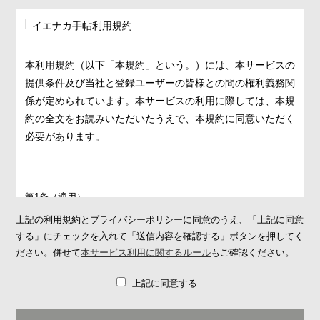
イエナカ手帖利用規約
本利用規約（以下「本規約」という。）には、本サービスの
提供条件及び当社と登録ユーザーの皆様との間の権利義務関
係が定められています。本サービスの利用に際しては、本規
約の全文をお読みいただいたうえで、本規約に同意いただく
必要があります。
第1条（適用）
1. 本規約は、本サービスの提供条件及び本サービスの利用に関す
上記の利用規約とプライバシーポリシーに同意のうえ、「上記に同意
る当社と登録ユーザーとの間の権利義務関係を定めることを目的
する」にチェックを入れて「送信内容を確認する」ボタンを押してく
とし、登録ユーザーと当社との間の本サービスの利用に関わる一
ださい。併せて
本サービス利用に関するルール
もご確認ください。
切の関係に適用されます。
上記に同意する
2. 当社が当社ウェブサイト上で掲載する本サービス利用に関する
ルール（
https://ienakanote.com/rule.php
）は、本規約の一部を構