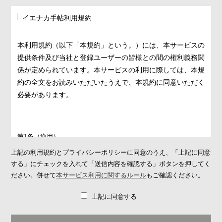
イエナカ手帖利用規約
本利用規約（以下「本規約」という。）には、本サービスの
提供条件及び当社と登録ユーザーの皆様との間の権利義務関
係が定められています。本サービスの利用に際しては、本規
約の全文をお読みいただいたうえで、本規約に同意いただく
必要があります。
第1条（適用）
1. 本規約は、本サービスの提供条件及び本サービスの利用に関す
上記の利用規約とプライバシーポリシーに同意のうえ、「上記に同意
る当社と登録ユーザーとの間の権利義務関係を定めることを目的
する」にチェックを入れて「送信内容を確認する」ボタンを押してく
とし、登録ユーザーと当社との間の本サービスの利用に関わる一
ださい。併せて
本サービス利用に関するルール
もご確認ください。
切の関係に適用されます。
上記に同意する
2. 当社が当社ウェブサイト上で掲載する本サービス利用に関する
ルール（
https://ienakanote.com/rule.php
）は、本規約の一部を構