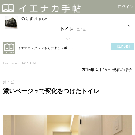
のりすけ
さん
トイレ
全 4 話
REPORT
イエナカスタッフ
さんによるレポート
last update : 2016.3.24
2015年 4月 15日
現在の様子
第 4 話
濃いベージュで変化をつけたトイレ