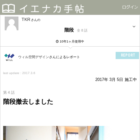
TKR
さん
階段
全 8 話
10年1ヶ月使用中
REPORT
ウィル空間デザイン
さんによるレポート
last update : 2017.3.6
2017年 3月 5日
施工中
第 4 話
階段撤去しました