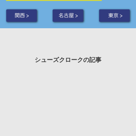
関西 >
名古屋 >
東京 >
シューズクロークの記事
2015年 4月 15日
レビュー
REPORT
2015年 4月 1日
リフォーム
のりすけ
さんの
シューズクロークの全体の様子
構造用合板を棚に用いたシューズインクローク