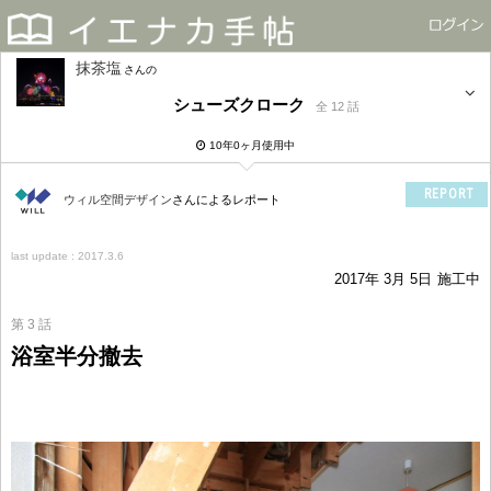
抹茶塩
さん
シューズクローク
全 12 話
10年0ヶ月使用中
REPORT
ウィル空間デザイン
さんによるレポート
last update : 2017.3.6
2017年 3月 5日
施工中
第 3 話
浴室半分撤去