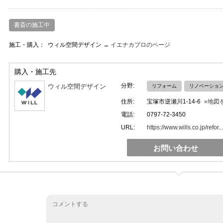
書斎の施工中
施工・購入：
ウィル空間デザイン →
イエナカプロのページ
購入・施工先
分野:
ウィル空間デザイン
リフォーム
リノベーショ
住所:
宝塚市逆瀬川1-14-6
»地図
電話:
0797-72-3450
URL:
https://www.wills.co.jp/refor...
お問い合わせ