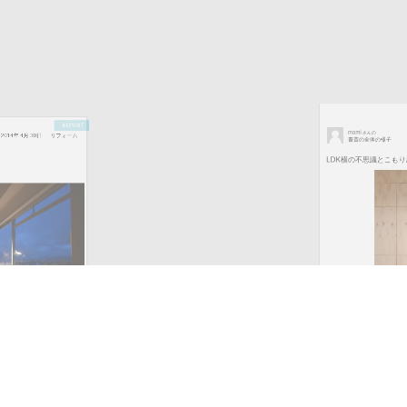
mami
さんの
書斎の全体の様子
LDK横の不思議とこもり感