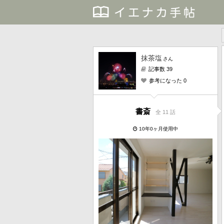
抹茶塩
さん
記事数 39
参考になった 0
書斎
全 11 話
10年0ヶ月使用中