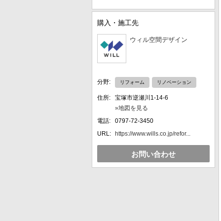
購入・施工先
ウィル空間デザイン
分野:
リフォーム
リノベーション
住所:
宝塚市逆瀬川1-14-6
»地図を見る
電話:
0797-72-3450
URL:
https://www.wills.co.jp/refor...
お問い合わせ