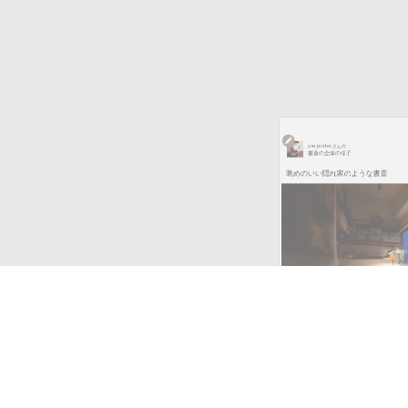
joe porter
さんの
書斎の全体の様子
眺めのいい隠れ家のような書斎