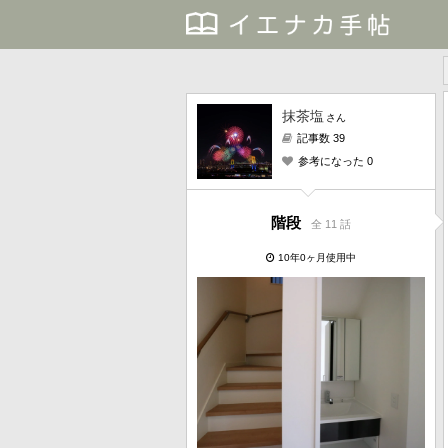
抹茶塩
さん
記事数 39
参考になった 0
階段
全 11 話
10年0ヶ月使用中