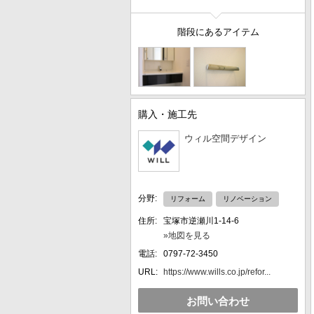
階段にあるアイテム
購入・施工先
ウィル空間デザイン
分野:
リフォーム
リノベーション
住所:
宝塚市逆瀬川1-14-6
»地図を見る
電話:
0797-72-3450
URL:
https://www.wills.co.jp/refor...
お問い合わせ