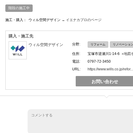
階段の施工中
施工・購入：
ウィル空間デザイン →
イエナカプロのページ
購入・施工先
分野:
ウィル空間デザイン
リフォーム
リノベーショ
住所:
宝塚市逆瀬川1-14-6
»地図
電話:
0797-72-3450
URL:
https://www.wills.co.jp/refor...
お問い合わせ