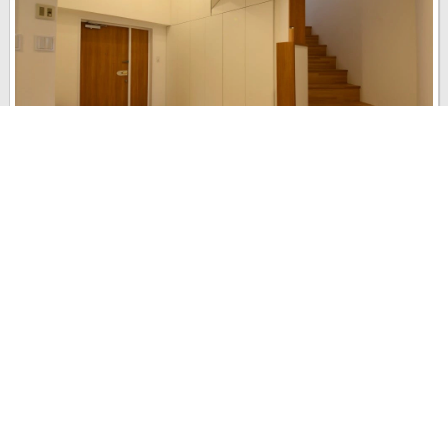
maorinさんの玄関についてのレポートです。 18年住んだ住まいをリ
ノベーションしたmaorinさん。 メゾネットタイプのマンションで、
大きな吹き抜けは当初からのもの。 両側に分かれていた収納を片方
に寄せ、より広く感じられ...
last update : 2015年 2月 1日
5
0
0
3273
2013年 10月 1日
リフォーム
kanayon.m
さんの
玄関の全体の様子