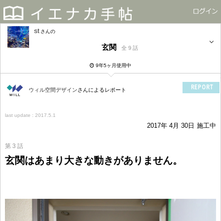
st
さん
玄関
全 9 話
9年5ヶ月使用中
REPORT
ウィル空間デザイン
さんによるレポート
last update : 2017.5.1
2017年 4月 30日
施工中
第 3 話
玄関はあまり大きな動きがありません。