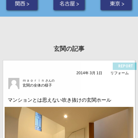
関西 >
名古屋 >
東京 >
玄関の記事
REPORT
2014年 3月 1日
リフォーム
ｍａｏｒｉｎ
さんの
玄関の全体の様子
マンションとは思えない吹き抜けの玄関ホール