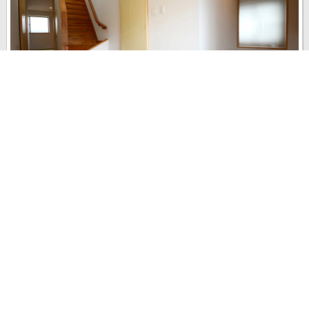
2828衣食住さんの土間についてのレポートです。 元々は和室だった
玄関横に、1800mm×2200mmの土間を配置。自転車を置きたいと思
ったのがきっかけだそうです。
last update : 2015年 9月 11日
3
0
0
2565
2010年 10月
新築
レイコ
さんの
土間の全体の様子