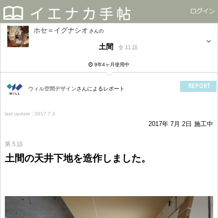
ホセ＝イグナシオ
さん
土間
全 11 話
9年4ヶ月使用中
REPORT
ウィル空間デザイン
さんによるレポート
last update : 2017.7.3
2017年 7月 2日
施工中
第 5 話
土間の天井下地を造作しました。