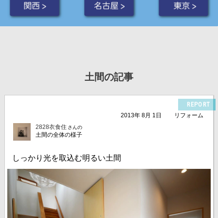
関西 >
名古屋 >
東京 >
土間の記事
REPORT
2013年 8月 1日
リフォーム
2828衣食住
さんの
土間の全体の様子
しっかり光を取込む明るい土間