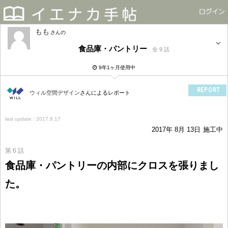
もも
さん
食品庫・パントリー
全 9 話
9年1ヶ月使用中
REPORT
ウィル空間デザイン
さんによるレポート
last update : 2017.8.17
2017年 8月 13日
施工中
第 6 話
食品庫・パントリーの内部にクロスを張りまし
た。