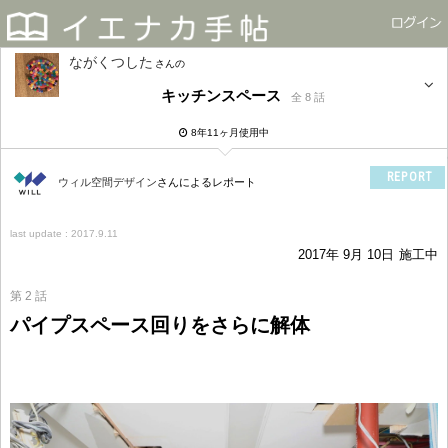
ながくつした
さん
キッチンスペース
全 8 話
8年11ヶ月使用中
REPORT
ウィル空間デザイン
さんによるレポート
last update : 2017.9.11
2017年 9月 10日
施工中
第 2 話
パイプスペース回りをさらに解体