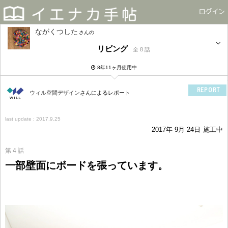
ながくつした
さん
リビング
全 8 話
8年11ヶ月使用中
REPORT
ウィル空間デザイン
さんによるレポート
last update : 2017.9.25
2017年 9月 24日
施工中
第 4 話
一部壁面にボードを張っています。