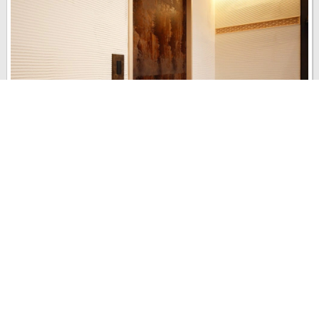
「家の中で行き止まりがないように、なるべく回遊できるプランに
したかった」というTKSさん。 キッチンパントリーをウォークスル
ーにし、回遊の動線を確保。またスペースを広くとり、冷蔵庫も設
置できるようにしています。
last update : 2017年 4月 27日
1
0
0
5389
2015年 11月 20日
施工中