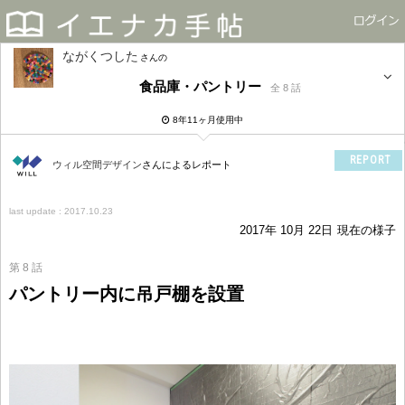
ながくつした
さん
食品庫・パントリー
全 8 話
8年11ヶ月使用中
REPORT
ウィル空間デザイン
さんによるレポート
last update : 2017.10.23
2017年 10月 22日
現在の様子
第 8 話
パントリー内に吊戸棚を設置