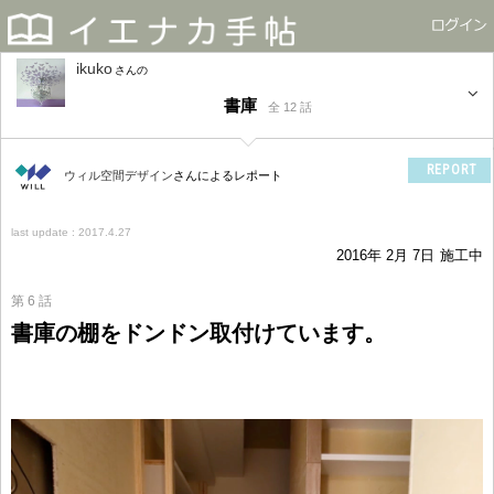
ikuko
さん
書庫
全 12 話
REPORT
ウィル空間デザイン
さんによるレポート
last update : 2017.4.27
2016年 2月 7日
施工中
第 6 話
書庫の棚をドンドン取付けています。