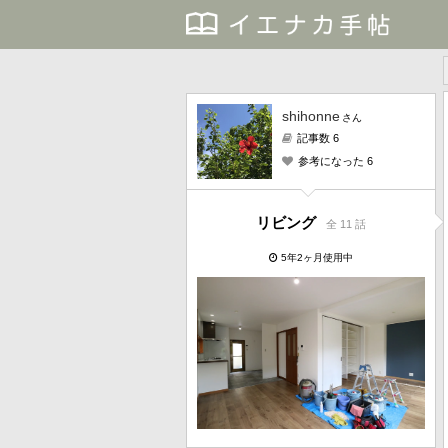
shihonne
さん
記事数 6
参考になった 6
リビング
全 11 話
5年2ヶ月使用中