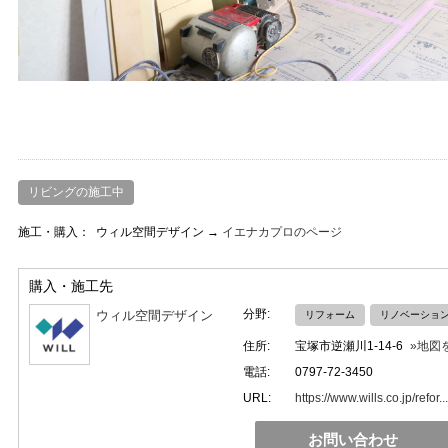
リビングの施工中
施工・購入：
ウィル空間デザイン →
イエナカプロのページ
購入・施工先
分野:
ウィル空間デザイン
リフォーム
リノベーショ
住所:
宝塚市逆瀬川1-14-6
»地図
電話:
0797-72-3450
URL:
https://www.wills.co.jp/refor...
お問い合わせ