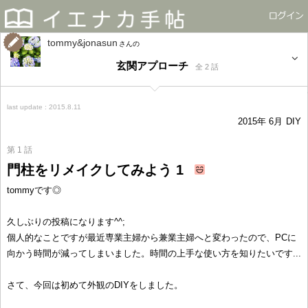
tommy&jonasun
さん
玄関アプローチ
全 2 話
last update : 2015.8.11
2015年 6月
DIY
第 1 話
門柱をリメイクしてみよう 1
tommyです◎
久しぶりの投稿になります^^;
個人的なことですが最近専業主婦から兼業主婦へと変わったので、PCに
向かう時間が減ってしまいました。時間の上手な使い方を知りたいです...
さて、今回は初めて外観のDIYをしました。