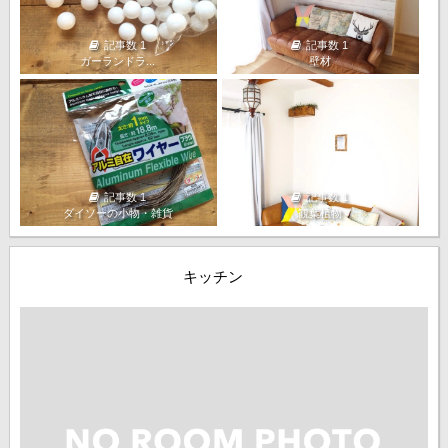
記事数 1
記事数 1
ガーランドラ...
壁材
記事数 1
記事数 1
ダイソーの小物・雑貨
観葉植物
キッチン