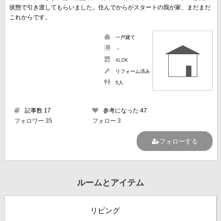
状態で引き渡してもらいました。住んでからがスタートの我が家、まだまだ
これからです。
一戸建て
－
4LDK
リフォーム済み
5人
記事数 17
参考になった 47
フォロワー 35
フォロー 3
フォローする
ルームとアイテム
リビング