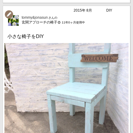
2015年 8月
DIY
tommy&jonasun
さんの
玄関アプローチの椅子
11年0ヶ月使用中
小さな椅子をDIY