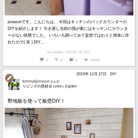
jonasunです。こんにちは。 今回はキッチンのバックカウンターの
DIYを紹介します！ 引き渡し当初の我が家にはキッチンにカウンタ
ーがない状態でした。 いろいろ調べてみて妄想ではわりと簡単に作
れたので( 笑 ) DIY...
last update : 2016年 1月 12日
2
0
1
10103
2015年 12月 27日
DIY
tommy&jonasun
さんの
リビングの壁材
10年8ヶ月使用中
野地板を使って板壁DIY！