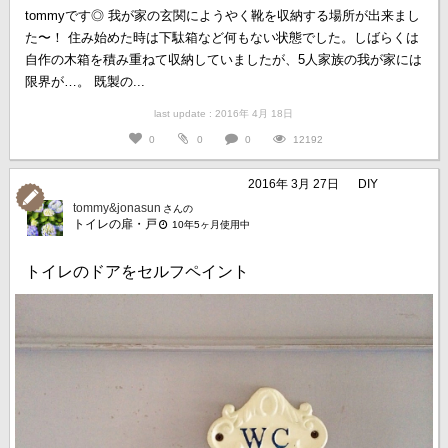
tommyです◎ 我が家の玄関にようやく靴を収納する場所が出来まし
た〜！ 住み始めた時は下駄箱など何もない状態でした。しばらくは
自作の木箱を積み重ねて収納していましたが、5人家族の我が家には
限界が…。 既製の...
last update : 2016年 4月 18日
0
0
0
12192
2016年 3月 27日
DIY
tommy&jonasun
さんの
トイレの扉・戸
10年5ヶ月使用中
トイレのドアをセルフペイント