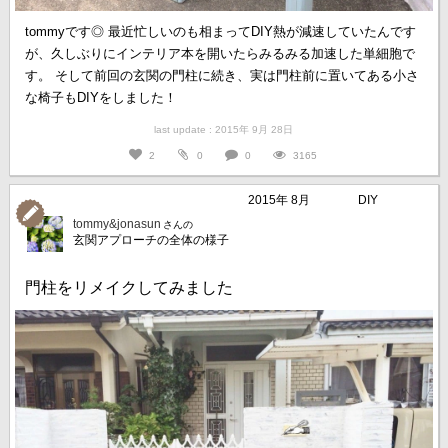
tommyです◎ 最近忙しいのも相まってDIY熱が減速していたんです
が、久しぶりにインテリア本を開いたらみるみる加速した単細胞で
す。 そして前回の玄関の門柱に続き、実は門柱前に置いてある小さ
な椅子もDIYをしました！
last update : 2015年 9月 28日
2
0
0
3165
2015年 8月
DIY
tommy&jonasun
さんの
玄関アプローチの全体の様子
門柱をリメイクしてみました