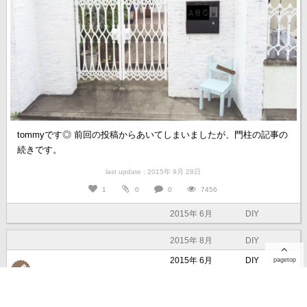
tommyです◎ 前回の投稿からあいてしまいましたが、門柱の記事の
続きです。
last update : 2015年 9月 28日
1
0
0
7456
2015年 6月
DIY
2015年 8月
DIY
2015年 6月
DIY
pagetop
tommy&jonasun
さんの
玄関アプローチの全体の様子