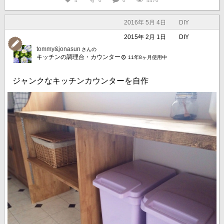
4
0
0
4470
2016年 5月 4日
DIY
2015年 2月 1日
DIY
tommy&jonasun
さんの
キッチンの調理台・カウンター
11年8ヶ月使用中
ジャンクなキッチンカウンターを自作