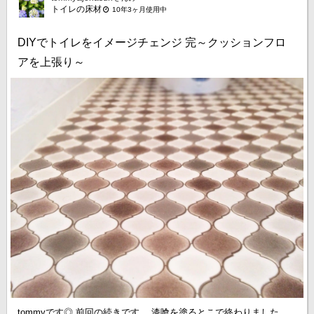
トイレの床材
10年3ヶ月使用中
DIYでトイレをイメージチェンジ 完～クッションフロ
アを上張り～
tommyです◎ 前回の続きです。 漆喰を塗るとこで終わりました