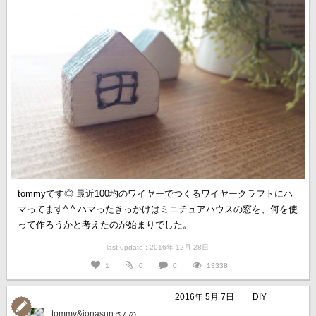
tommyです◎ 最近100均のワイヤーでつくるワイヤークラフトにハ
マってます^ ^ ハマったきっかけはミニチュアハウスの窓を、何を使
って作ろうかと考えたのが始まりでした。
last update : 2016年 12月 28日
1
0
0
13338
2016年 5月 7日
DIY
tommy&jonasun
さんの