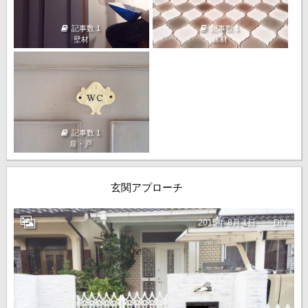
記事数 1
記事数 1
壁材
床材
記事数 1
扉・戸
玄関アプローチ
2015年 8月 1日
DIY