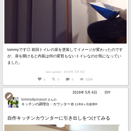
tommyです◎ 前回トイレの扉を塗装してイメージが変わったのです
が、扉を開けると内装は何の変哲もないトイレなのが気になってい
ました。
last update : 2016年 5月 6日
1
0
0
5259
2016年 5月 4日
DIY
tommy&jonasun
さんの
キッチンの調理台・カウンター
11年8ヶ月使用中
自作キッチンカウンターに引き出しをつけてみる