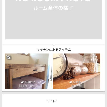
キッチンにあるアイテム
記事数 2
記事数 1
調理台・カウ...
造付け棚
トイレ