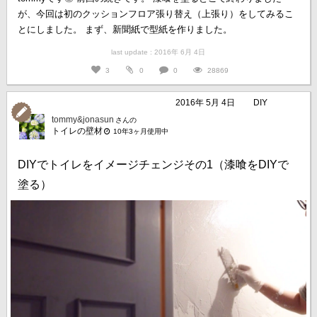
が、今回は初のクッションフロア張り替え（上張り）をしてみるこ
とにしました。 まず、新聞紙で型紙を作りました。
last update : 2016年 6月 4日
3
0
0
28869
2016年 5月 4日
DIY
tommy&jonasun
さんの
トイレの壁材
10年3ヶ月使用中
DIYでトイレをイメージチェンジその1（漆喰をDIYで
塗る）