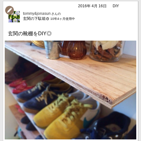
2016年 4月 16日
DIY
tommy&jonasun
さんの
玄関の下駄箱
10年4ヶ月使用中
玄関の靴棚をDIY◎