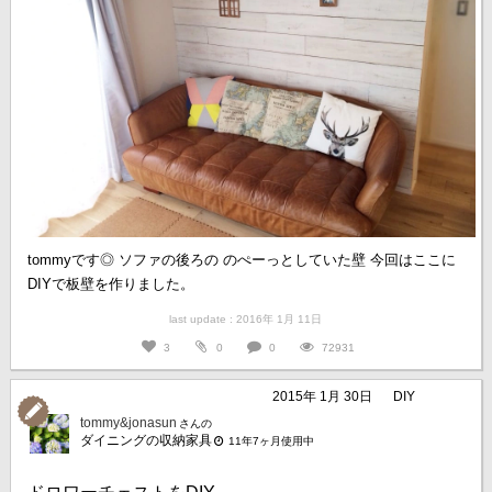
tommyです◎ ソファの後ろの のぺーっとしていた壁 今回はここに
DIYで板壁を作りました。
last update : 2016年 1月 11日
3
0
0
72931
2015年 1月 30日
DIY
tommy&jonasun
さんの
ダイニングの収納家具
11年7ヶ月使用中