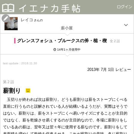
レイコ
さん
薪小屋
グレンスフォシュ・ブルークスの斧・槌・楔
全 2 話
14年1ヶ月使用中
last update : 2018.11.30
2013年 7月 1日
レビュー
第 2 話
薪割り
玉切りが終われば次は薪割り。どうも薪割りは薪をストーブにくべる
直前に行うものと誤解されている人が結構いるようだが、実際はそうで
はない。薪割りは、薪をストーブにくべ易いサイズにすることが主目的
ではなく、薪を乾燥させ易くするのが主目的なので、冬場に薪割りをし
ているあの薪は、翌年又は翌々年に使用する薪なのです。薪割りをして
表面積を増やして乾燥を促進させる、これが薪割りの意味。冬に薪割り