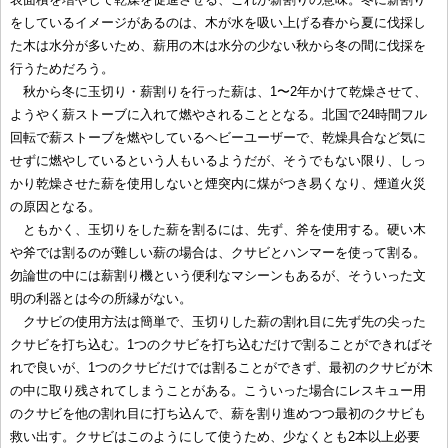
をしているイメージがあるのは、木が水を吸い上げる春から夏に伐採し
た木は水分が多いため、薪用の木は水分の少ない秋から冬の間に伐採を
行うためだろう。
秋から冬に玉切り・薪割りを行った薪は、1〜2年かけて乾燥させて、
ようやく薪ストーブに入れて燃やされることとなる。北国で24時間フル
回転で薪ストーブを燃やしているヘビーユーザーで、乾燥具合など気に
せずに燃やしているという人もいるようだが、そうでもない限り、しっ
かり乾燥させた薪を使用しないと煙突内に煤がつき易くなり、煙道火災
の原因となる。
ともかく、玉切りをした薪を割るには、先ず、斧を使用する。硬い木
や斧では割るのが難しい薪の場合は、クサビとハンマーを使って割る。
勿論世の中には薪割り機という便利なマシーンもあるが、そういった文
明の利器とは今の所縁がない。
クサビの使用方法は簡単で、玉切りした薪の割れ目に先ず先の尖った
クサビを打ち込む。1つのクサビを打ち込むだけで割ることができればそ
れで良いが、1つのクサビだけでは割ることができず、最初のクサビが木
の中に取り残されてしまうことがある。こういった場合にレスキュー用
のクサビを他の割れ目に打ち込んで、薪を割り進めつつ最初のクサビも
救い出す。クサビはこのようにして使うため、少なくとも2本以上必要