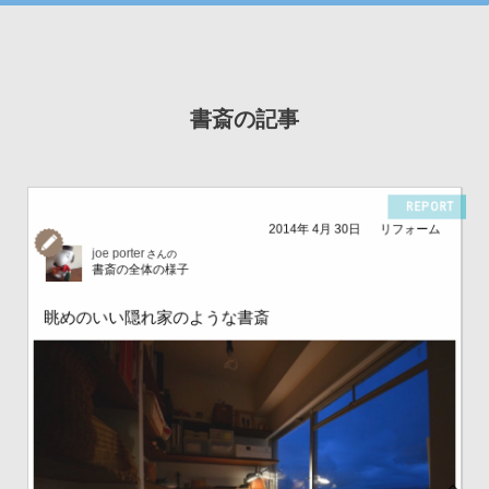
書斎の記事
REPORT
2014年 4月 30日
リフォーム
joe porter
さんの
書斎の全体の様子
眺めのいい隠れ家のような書斎