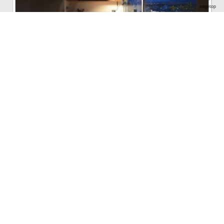
pagetop
joe porterさんのご自宅へお邪魔してきました！ 元々インテリアがお
好きで、独身時代からコツコツと好みに合うものを集めてきていら
っしゃったというjoe porterさん。 とても素敵なお住まいでした！
last update : 2015年 11月 4日
3
3
2
6981
2013年 2月 9日
施工中
2013年 2月 1日
施工中
REPORT
2015年 1月 1日
リフォーム
mami
さんの