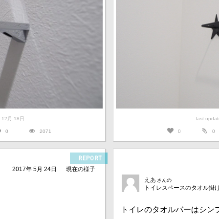
6年 12月 18日
last upd
0
2071
0
0
REPORT
2017年 5月 24日
現在の様子
えあ
さんの
トイレスペースのタオル掛
トイレのタオルバーはシン