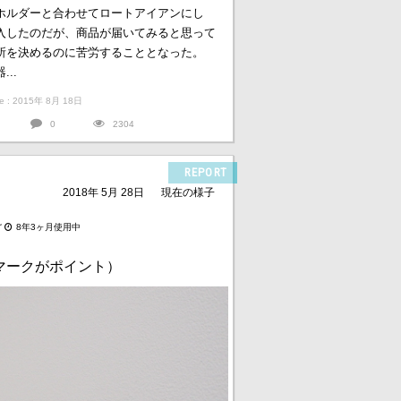
ホルダーと合わせてロートアイアンにし
入したのだが、商品が届いてみると思って
場所を決めるのに苦労することとなった。
..
ate : 2015年 8月 18日
0
2304
REPORT
2018年 5月 28日
現在の様子
け
8年3ヶ月使用中
マークがポイント）