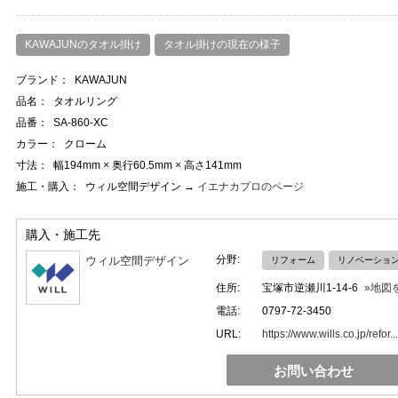
KAWAJUNのタオル掛け
タオル掛けの現在の様子
ブランド：
KAWAJUN
品名：
タオルリング
品番：
SA-860-XC
カラー：
クローム
寸法：
幅194mm × 奥行60.5mm × 高さ141mm
施工・購入：
ウィル空間デザイン →
イエナカプロのページ
購入・施工先
分野:
ウィル空間デザイン
リフォーム
リノベーショ
住所:
宝塚市逆瀬川1-14-6
»地図
電話:
0797-72-3450
URL:
https://www.wills.co.jp/refor...
お問い合わせ