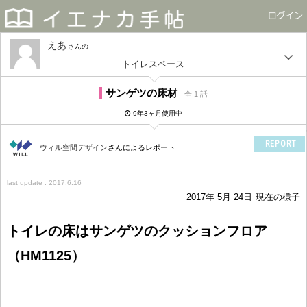
えあ
さん
トイレスペース
サンゲツの床材
全 1 話
9年3ヶ月使用中
REPORT
ウィル空間デザイン
さんによるレポート
last update : 2017.6.16
2017年 5月 24日
現在の様子
トイレの床はサンゲツのクッションフロア
（HM1125）