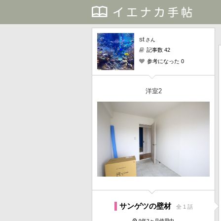
st
さん
記事数 42
参考になった 0
洋室2
サンゲツの壁材
全 1 話
9年2ヶ月使用中