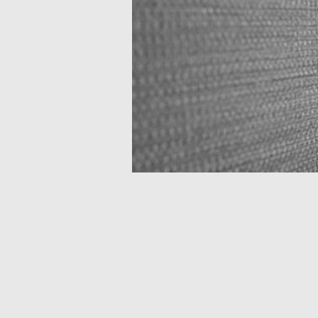
kanayon.m
さんの
浴室の壁材
10年11ヶ月使用中