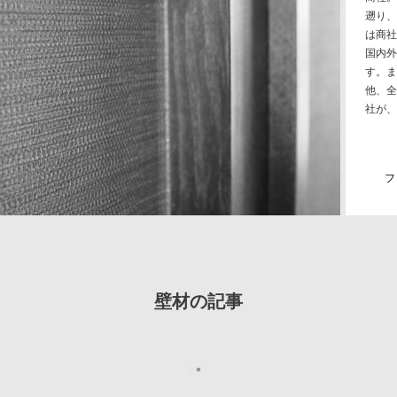
遡り、
は商社
国内外
す。ま
他、全
社が、
フ
壁材の記事
2015年 9月 16日
メンテナンス
A
さんの
ダイニングの壁材
11年8