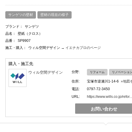
サンゲツの壁材
壁材の現在の様子
ブランド：
サンゲツ
品名：
壁紙（クロス）
品番：
SP9907
施工・購入：
ウィル空間デザイン →
イエナカプロのページ
購入・施工先
分野:
ウィル空間デザイン
リフォーム
リノベーショ
住所:
宝塚市逆瀬川1-14-6
»地図
電話:
0797-72-3450
URL:
https://www.wills.co.jp/refor...
お問い合わせ