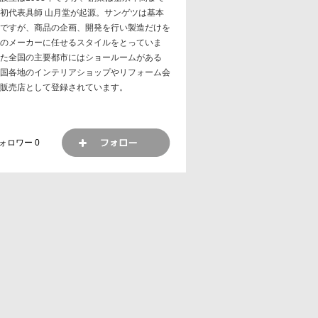
初代表具師 山月堂が起源。サンゲツは基本
ですが、商品の企画、開発を行い製造だけを
のメーカーに任せるスタイルをとっていま
た全国の主要都市にはショールームがある
国各地のインテリアショップやリフォーム会
販売店として登録されています。
ォロワー
0
2014年 12月 25日
DIY
ヶ月使用中