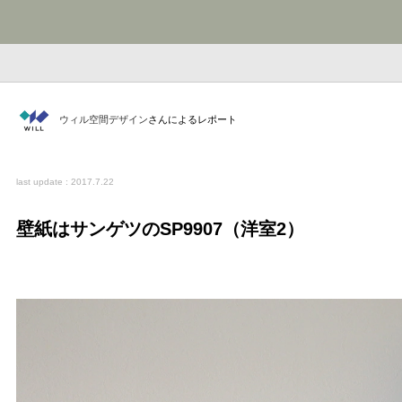
ウィル空間デザイン
さんによるレポート
last update : 2017.7.22
壁紙はサンゲツのSP9907（洋室2）