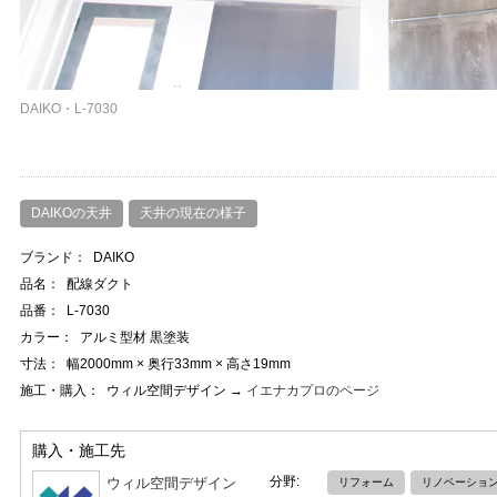
DAIKO・L-7030
DAIKOの天井
天井の現在の様子
ブランド：
DAIKO
品名：
配線ダクト
品番：
L-7030
カラー：
アルミ型材 黒塗装
寸法：
幅2000mm × 奥行33mm × 高さ19mm
施工・購入：
ウィル空間デザイン →
イエナカプロのページ
購入・施工先
分野:
ウィル空間デザイン
リフォーム
リノベーショ