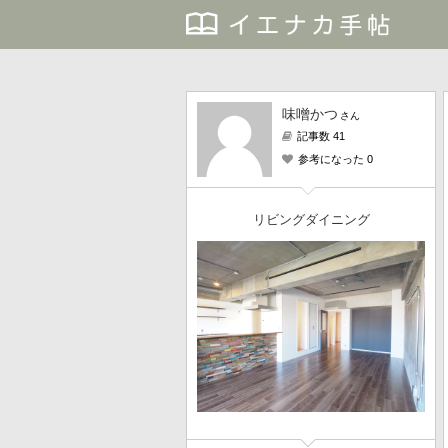
味噌かつ
さん
記事数 41
参考になった 0
リビングダイニング