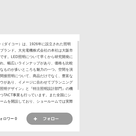
KO（ダイコー）は、1926年に設立された照明
ブランド。大光電機株式会社の本社は大阪市
です。LED照明について早くから研究開発に
れ、幅広いラインナップがあり、価格も比較
なものが多いところも魅力の一つ。空間を演
間接照明について、商品だけでなく、豊富な
ウがあり、イメージに合わせてプランニング
照明デザイン』と『特注照明設計部門』の機
つTACT事業も行っています。また全国にシ
ームを開設しており、ショールームでは実際
器具が見れる他、実際に照明をつけた時の空
囲気や明るさなどを確認でき、照明計画の
ォロワー
0
ても便利に使えます。