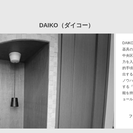
DAIKO（ダイコー）
DAI
器具の
中央区
力を入
的手頃
出する
ノウハ
する『
能を持
ョール
の照明
間の雰
フ
際、と