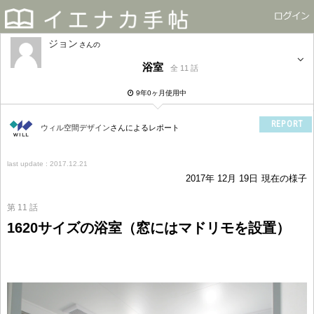
ジョン
さん
浴室
全 11 話
9年0ヶ月使用中
REPORT
ウィル空間デザイン
さんによるレポート
last update : 2017.12.21
2017年 12月 19日
現在の様子
第 11 話
1620サイズの浴室（窓にはマドリモを設置）