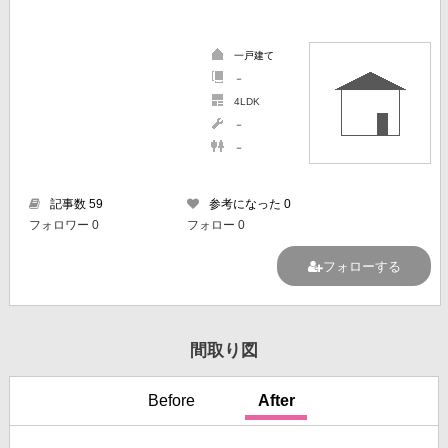
一戸建て
－
4LDK
－
－
記事数 59
参考になった 0
フォロワー 0
フォロー 0
フォローする
間取り図
Before
After