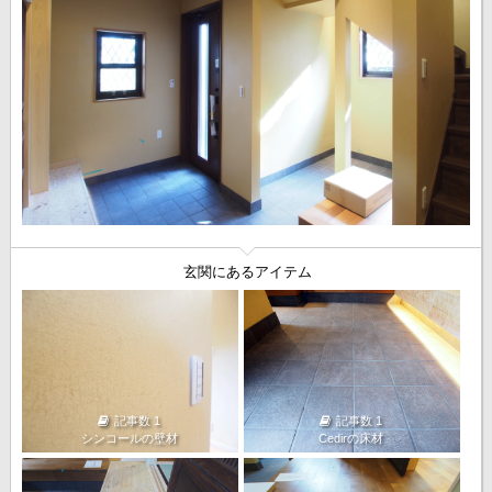
玄関にあるアイテム
記事数 1
記事数 1
シンコールの壁材
Cedirの床材