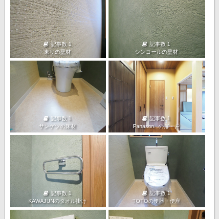
記事数 1
記事数 1
東リの壁材
シンコールの壁材
記事数 1
記事数 1
サンゲツの床材
Panason...の扉・戸
記事数 1
記事数 1
KAWAJUNのタオル掛け
TOTOの便器・便座