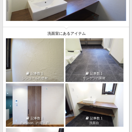
洗面室にあるアイテム
記事数 1
記事数 1
シンコールの壁材
サンゲツの床材
記事数 1
記事数 1
Panason...の扉・戸
洗面台