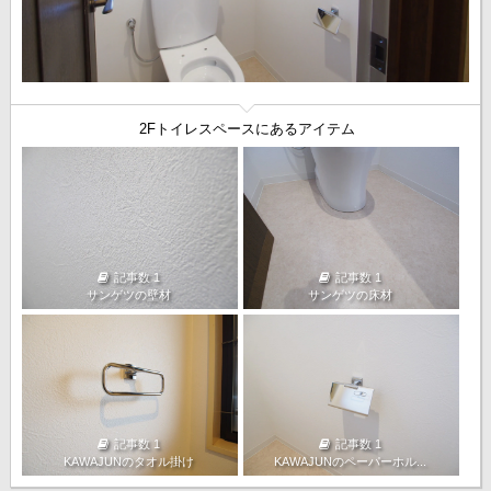
2Fトイレスペースにあるアイテム
記事数 1
記事数 1
サンゲツの壁材
サンゲツの床材
記事数 1
記事数 1
KAWAJUNのタオル掛け
KAWAJUNのペーパーホル...