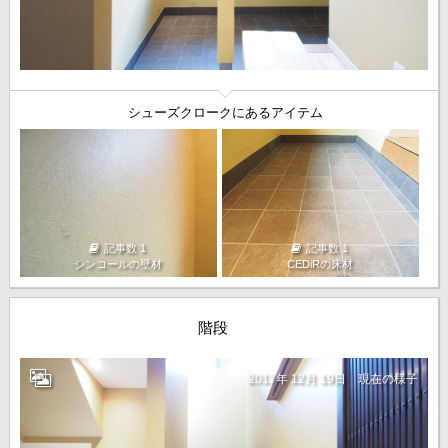
シューズクロークにあるアイテム
記事数 1
記事数 1
シンコールの壁材
CEDiRの床材
階段
2017年 12月 19日
現在の様子