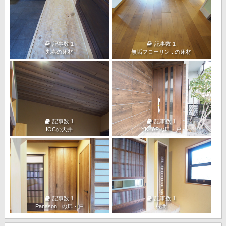
記事数 1
記事数 1
丸嘉の床材
無垢フローリン...の床材
記事数 1
記事数 1
IOCの天井
YKKAPの扉・戸
記事数 1
記事数 1
Panason...の扉・戸
欄間