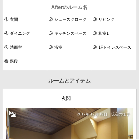
Afterのルーム名
①
玄関
②
シューズクローク
③
リビング
④
ダイニング
⑤
キッチンスペース
⑥
和室1
⑦
洗面室
⑧
浴室
⑨
1Fトイレスペース
⑩
階段
ルームとアイテム
玄関
2017年 12月 19日
現在の様子