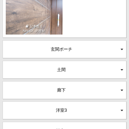
記事数 1
Niro Gr...の壁材
玄関ポーチ
土間
廊下
洋室3