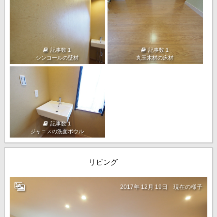
記事数 1
記事数 1
シンコールの壁材
丸玉木材の床材
記事数 1
ジャニスの洗面ボウル
リビング
2017年 12月 19日
現在の様子