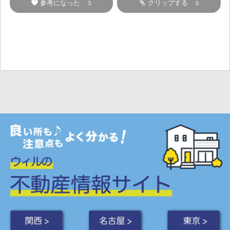
参考になった
クリップする
3
0
関西 >
名古屋 >
東京 >