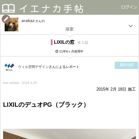
arakaz
さん
浴室
LIXILの窓
全 1 話
11年6ヶ月使用中
REPORT
ウィル空間デザイン
さんによるレポート
last update : 2016.4.25
2015年 2月 18日
施工
LIXILのデュオPG（ブラック）