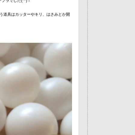
プラでした(^^)！
使う道具はカッターやキリ、はさみとか開