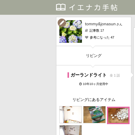
tommy&jonasun
さん
記事数 17
参考になった 47
リビング
ガーランドライト
全 1 話
10年10ヶ月使用中
リビングにあるアイテム