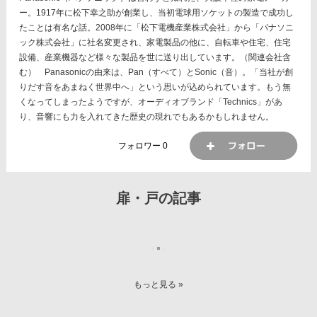
ー。1917年に松下幸之助が創業し、当初電球用ソケットの製造で成功し
たことは有名な話。2008年に「松下電機産業株式会社」から「パナソニ
ック株式会社」に社名変更され、家電製品の他に、自転車や住宅、住宅
設備、産業機器など様々な製品を世に送り出しています。（関連会社含
む） Panasonicの由来は、Pan（すべて）とSonic（音）。「当社が創
りだす音をあまねく世界中へ」という思いが込められています。もう無
くなってしまったようですが、オーディオブランド「Technics」があ
り、音響にも力を入れてきた歴史の現れでもあるかもしれません。
フォロワー
0
扉・戸の記事
もっと見る »