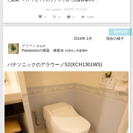
last update : 2015年 7月 31日
0
2
0
5380
REPORT
2016年 2月
現在の様子
グリーン
さんの
Panasonicの便器・便座
10年6ヶ月使用中
パナソニックのアラウーノS2(XCH1301WS)