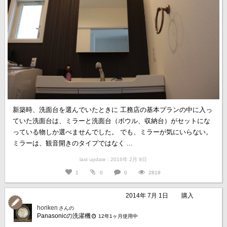
新築時、洗面台を選んでいたときに 工務店の基本プランの中に入っ
ていた洗面台は、ミラーと洗面台（ボウル、収納台）がセットにな
っている物しか選べませんでした。 でも、ミラーが気にいらない。
ミラーは、観音開きのタイプではなく ...
last update : 2016年 2月 9日
1
0
0
2819
2014年 7月 1日
購入
horiken
さんの
Panasonicの洗濯機
12年1ヶ月使用中