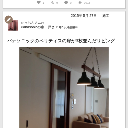
1
0
0
2915
2015年 5月 27日
施工
かっちん
さんの
Panasonicの扉・戸
11年5ヶ月使用中
パナソニックのベリティスの扉が3枚並んだリビング