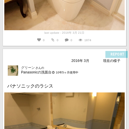
last update : 2016年 3月 21日
0
0
0
1874
REPORT
2016年 3月
現在の様子
グリーン
さんの
Panasonicの洗面台
10年5ヶ月使用中
パナソニックのラシス