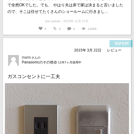
で全然OKでした。でも、 やはり夫は床で家は決まると言いました
ので、そこは任せてたくさんのショールームに行きまし...
last update : 2015年 11月 27日
5
0
0
13406
REPORT
2015年 3月 22日
レビュー
mami
さんの
Panasonicのその他
11年7ヶ月使用中
ガスコンセントに一工夫