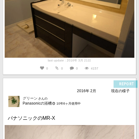
last update : 2016年 3月 21日
0
0
0
4157
REPORT
2016年 2月
現在の様子
グリーン
さんの
Panasonicの浴槽
10年6ヶ月使用中
パナソニックのMR-X