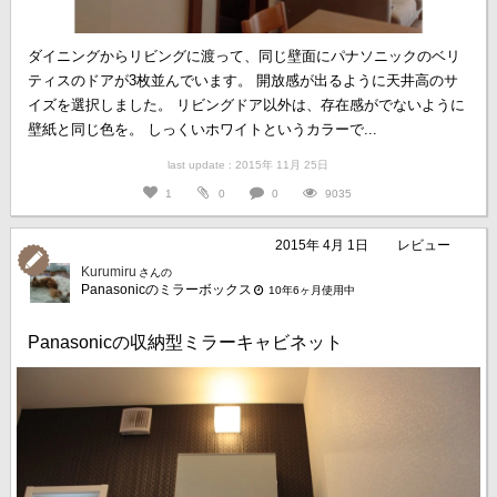
ダイニングからリビングに渡って、同じ壁面にパナソニックのベリ
ティスのドアが3枚並んでいます。 開放感が出るように天井高のサ
イズを選択しました。 リビングドア以外は、存在感がでないように
壁紙と同じ色を。 しっくいホワイトというカラーで...
last update : 2015年 11月 25日
1
0
0
9035
2015年 4月 1日
レビュー
Kurumiru
さんの
Panasonicのミラーボックス
10年6ヶ月使用中
Panasonicの収納型ミラーキャビネット