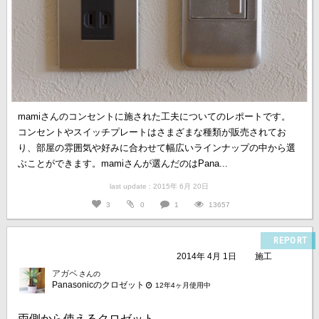
mamiさんのコンセントに施された工夫についてのレポートです。
コンセントやスイッチプレートはさまざまな種類が販売されてお
り、部屋の雰囲気や好みに合わせて幅広いラインナップの中から選
ぶことができます。mamiさんが選んだのはPana...
last update : 2015年 6月 20日
3
0
1
13657
REPORT
2014年 4月 1日
施工
アガベ
さんの
Panasonicのクロゼット
12年4ヶ月使用中
両側から使えるクロゼット