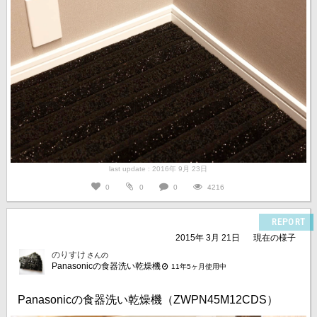
last update : 2016年 9月 23日
0
0
0
4216
REPORT
2015年 3月 21日
現在の様子
のりすけ
さんの
Panasonicの食器洗い乾燥機
11年5ヶ月使用中
Panasonicの食器洗い乾燥機（ZWPN45M12CDS）