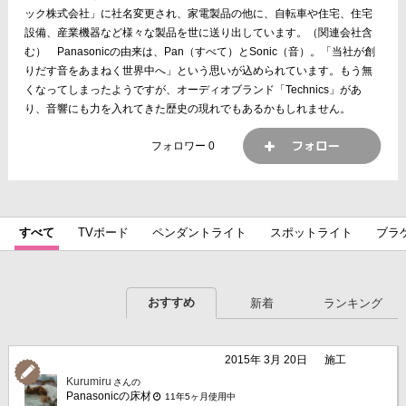
ック株式会社」に社名変更され、家電製品の他に、自転車や住宅、住宅
設備、産業機器など様々な製品を世に送り出しています。（関連会社含
む） Panasonicの由来は、Pan（すべて）とSonic（音）。「当社が創
りだす音をあまねく世界中へ」という思いが込められています。もう無
くなってしまったようですが、オーディオブランド「Technics」があ
り、音響にも力を入れてきた歴史の現れでもあるかもしれません。
フォロワー
0
すべて
TVボード
ペンダントライト
スポットライト
ブラ
ガスコンロ
IHクッキングヒーター
レンジフード
シンク
ミラーボックス
便器・便座
ペーパーホルダー
トイレ手洗
おすすめ
新着
ランキング
冷蔵庫
オーブン・レンジ
食器洗い乾燥機
洗濯機
除湿
2015年 3月 20日
施工
Kurumiru
さんの
Panasonicの床材
11年5ヶ月使用中