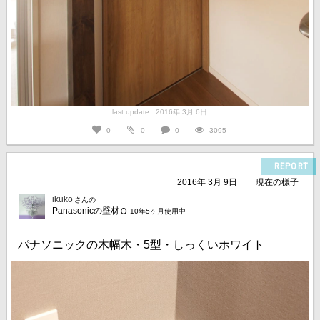
last update : 2016年 3月 6日
0
0
0
3095
REPORT
2016年 3月 9日
現在の様子
ikuko
さんの
Panasonicの壁材
10年5ヶ月使用中
パナソニックの木幅木・5型・しっくいホワイト