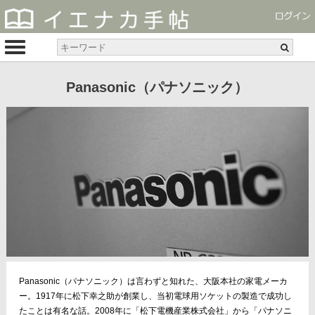
Panasonic（パナソニック）
Panasonic（パナソニック）は言わずと知れた、大阪本社の家電メーカ
ー。1917年に松下幸之助が創業し、当初電球用ソケットの製造で成功し
たことは有名な話。2008年に「松下電機産業株式会社」から「パナソニ