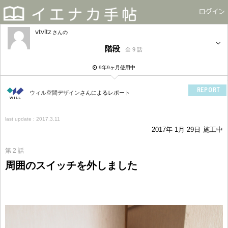
vtvltz
さん
階段
全 9 話
9年9ヶ月使用中
REPORT
ウィル空間デザイン
さんによるレポート
last update : 2017.3.11
2017年 1月 29日
施工中
第 2 話
周囲のスイッチを外しました