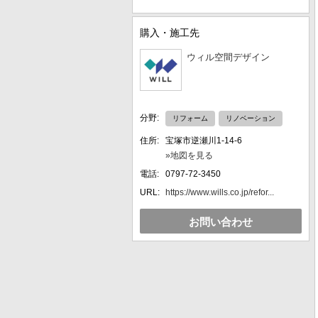
購入・施工先
ウィル空間デザイン
分野:
リフォーム
リノベーション
住所:
宝塚市逆瀬川1-14-6
»地図を見る
電話:
0797-72-3450
URL:
https://www.wills.co.jp/refor...
お問い合わせ