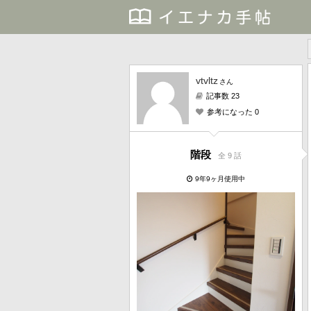
vtvltz
さん
記事数 23
参考になった 0
階段
全 9 話
9年9ヶ月使用中