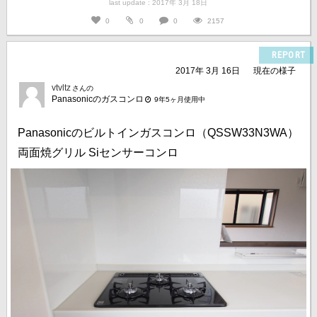
last update : 2017年 3月 18日
0
0
0
2157
REPORT
2017年 3月 16日
現在の様子
vtvltz
さんの
Panasonicのガスコンロ
9年5ヶ月使用中
Panasonicのビルトインガスコンロ（QSSW33N3WA）
両面焼グリル Siセンサーコンロ