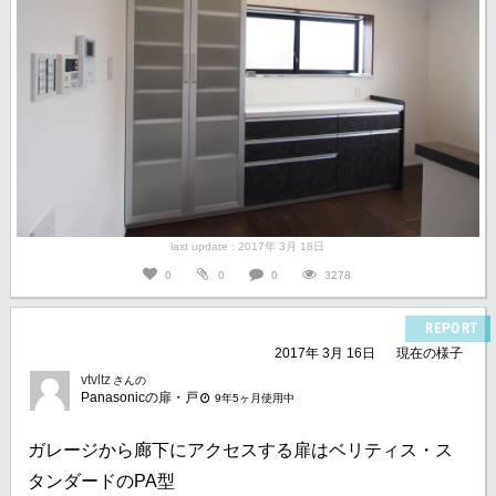
last update : 2017年 3月 18日
0
0
0
3278
REPORT
2017年 3月 16日
現在の様子
vtvltz
さんの
Panasonicの扉・戸
9年5ヶ月使用中
ガレージから廊下にアクセスする扉はベリティス・ス
タンダードのPA型