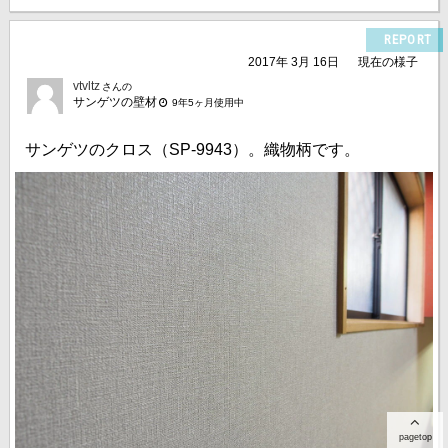
REPORT
2017年 3月 16日
現在の様子
vtvltz
さんの
サンゲツの壁材
9年5ヶ月使用中
サンゲツのクロス（SP-9943）。織物柄です。
pagetop