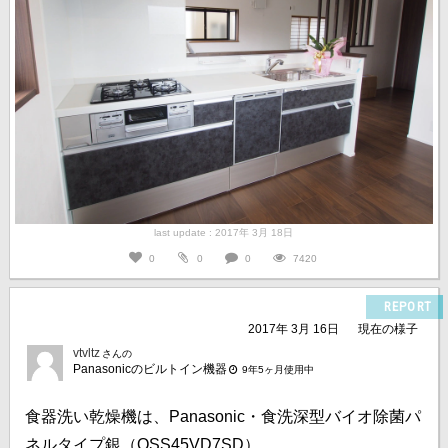
last update : 2017年 3月 18日
0
0
0
7420
REPORT
2017年 3月 16日
現在の様子
vtvltz
さんの
Panasonicのビルトイン機器
9年5ヶ月使用中
食器洗い乾燥機は、Panasonic・食洗深型バイオ除菌パ
ネルタイプ銀（QSS45VD7SD）