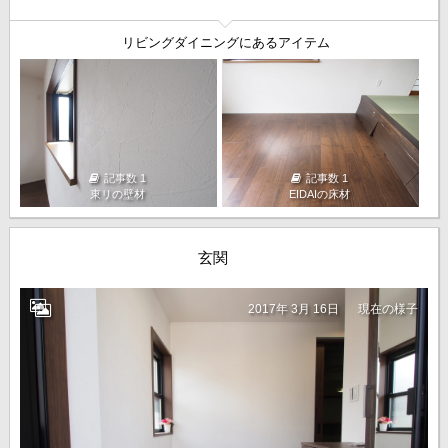
リビングダイニングにあるアイテム
記事数 1
記事数 1
東リの壁材
EIDAIの床材
玄関
2017年 3月 16日
現在の様子