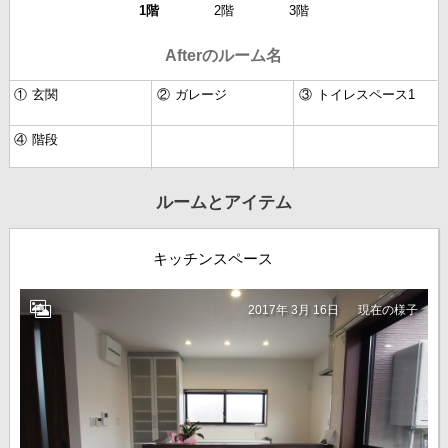
1階
2階
3階
Afterのルーム名
①
玄関
②
ガレージ
③
トイレスペース1
④
階段
ルームとアイテム
キッチンスペース
2017年 3月 16日
現在の様子