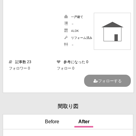
一戸建て
－
4LDK
リフォーム済み
－
記事数 23
参考になった 0
フォロワー 0
フォロー 0
フォローする
間取り図
Before
After