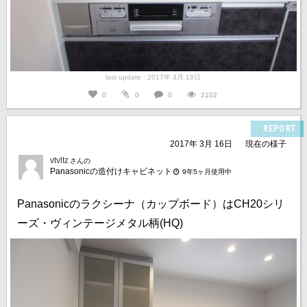
last update : 2017年 3月 18日
0
0
0
2102
REPORT
2017年 3月 16日
現在の様子
vtvltz
さんの
Panasonicの造付けキャビネット
9年5ヶ月使用中
Panasonicのラクシーナ（カップボード）はCH20シリ
ーズ・ヴィンテージメタル柄(HQ)