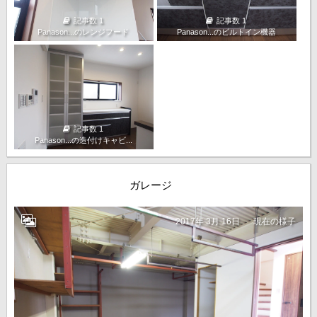
記事数 1
記事数 1
Panason...のレンジフード
Panason...のビルトイン機器
記事数 1
Panason...の造付けキャビ...
ガレージ
2017年 3月 16日
現在の様子