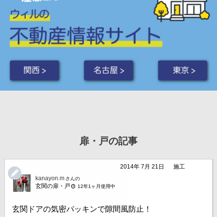
関西 >
名古屋 >
東京 >
扉・戸の記事
2014年 7月 21日
施工
kanayon.m
さんの
玄関の扉・戸
12年1ヶ月使用中
玄関ドアの気密パッキンで隙間風防止！