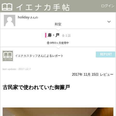
holiday
さん
和室
扉・戸
全 1 話
9年0ヶ月使用中
REPORT
イエナカスタッフ
さんによるレポート
last update : 2017.12.7
2017年 11月 15日
レビュー
古民家で使われていた御簾戸