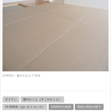
DAIKEN・健やかおもて清流
ダイケン
健やかくん（すこやかくん）
14 灰桜色（はいざくらいろ）
DAIKENの床材
床材の現在の様子