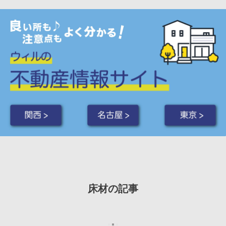
関西 >
名古屋 >
東京 >
床材の記事