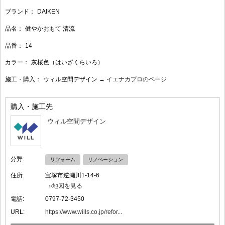
ブランド：
DAIKEN
品名：
健やかおもて 清流
品番：
14
カラー：
灰桜色（はいざくらいろ）
施工・購入：
ウィル空間デザイン →
イエナカプロのページ
購入・施工先
ウィル空間デザイン
分野:
リフォーム
リノベーション
住所:
宝塚市逆瀬川1-14-6
»地図を見る
電話:
0797-72-3450
URL:
https://www.wills.co.jp/refor...