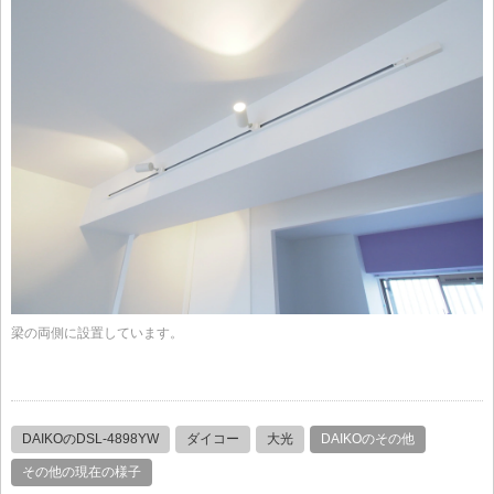
梁の両側に設置しています。
DAIKOのDSL-4898YW
ダイコー
大光
DAIKOのその他
その他の現在の様子