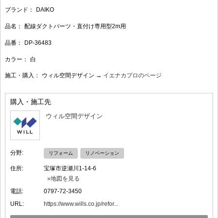
ブランド：
DAIKO
品名：
配線ダクトパーツ・直付け専用型2m用
品番：
DP-36483
カラー：
白
施工・購入：
ウィル空間デザイン →
イエナカプロのページ
購入・施工先
ウィル空間デザイン
分野:
リフォーム
リノベーション
住所:
宝塚市逆瀬川1-14-6
»地図を見る
電話:
0797-72-3450
URL:
https://www.wills.co.jp/refor...