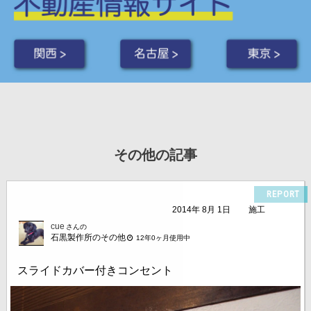
関西 >
名古屋 >
東京 >
その他の記事
REPORT
2014年 8月 1日
施工
cue
さんの
石黒製作所のその他
12年0ヶ月使用中
スライドカバー付きコンセント