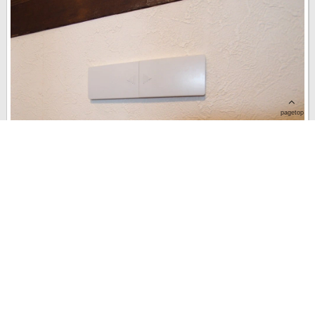
pagetop
cueさんのダイニングにあるカバー付きコンセントについてのレポー
トです。 一見、どこにあるかわからないコンセント。実は防塵のた
めのカバーが付いており、使用しないときはカバーを閉めることが
できる商品です。
last update : 2015年 12月 16日
8
4
0
11108