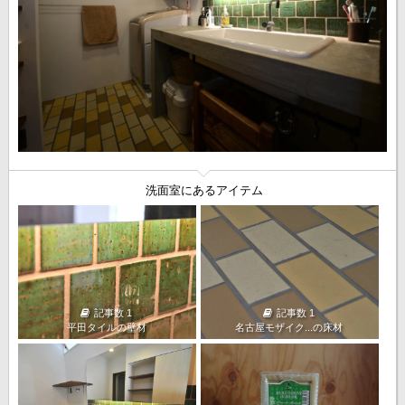
洗面室にあるアイテム
記事数 1
記事数 1
平田タイルの壁材
名古屋モザイク...の床材