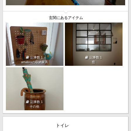
玄関にあるアイテム
記事数 1
記事数 1
amabroの収納家具
窓
記事数 1
その他
トイレ