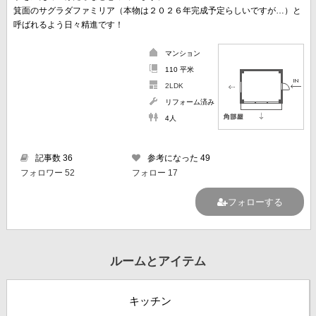
箕面のサグラダファミリア（本物は２０２６年完成予定らしいですが…）と
呼ばれるよう日々精進です！
マンション
110 平米
2LDK
リフォーム済み
4人
記事数 36
参考になった 49
フォロワー 52
フォロー 17
フォローする
ルームとアイテム
キッチン