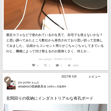
最近カフェなどで使われているのを見て、自宅でも使えないかな？
と思い調べてみたところ数社から発売されており思い切って交換し
てみました。 以前からコンセント周りがごちゃごちゃしてきている
のと、機種によって付け替えるのが面倒くさく、何とか...
last update : 2018年 2月 6日
4
1
1
1955
2017年 5月
レビュー
joe porter
さんの
amabroの収納家具
10年0ヶ月使用中
玄関回りの収納にインダストリアルな有孔ボード