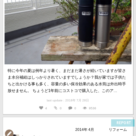
特に今年の夏は例年より暑く、まだまだ暑さが続いていますが皆さ
ま水分補給はしっかりされていますでしょうか？我が家では子供た
ちと出かける事も多く、容量の多い保冷効果のある水筒は外出時手
放せません。 ちょうど1年前にコストコで購入した、このア...
last update : 2018年 7月 28日
4
0
0
9536
REPORT
2014年 4月
リフォーム