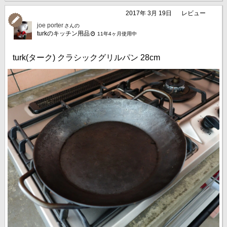
2017年 3月 19日
レビュー
joe porter
さんの
turkのキッチン用品
11年4ヶ月使用中
turk(ターク) クラシックグリルパン 28cm