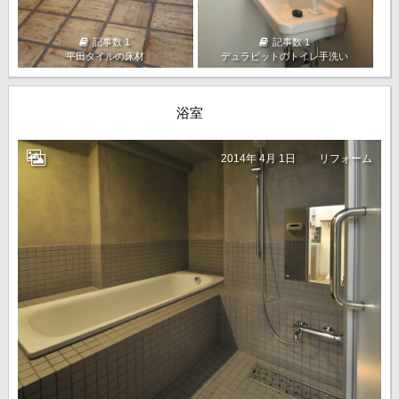
記事数 1
記事数 1
平田タイルの床材
デュラビットのトイレ手洗い
浴室
2014年 4月 1日
リフォーム