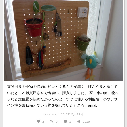
玄関回りの小物の収納にピンとくるものが無く、ぼんやりと探して
いたところ雑貨屋さんで出会い、購入しました。 家、車の鍵、靴ベ
ラなど定位置を決めたかったのと、すぐに使える利便性、かつデザ
イン性を兼ね備えている物を探していたところ、amab...
last update : 2017年 5月 13日
2
0
2
1720