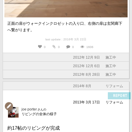
正面の扉がウォークインクロゼットの入り口、右側の扉は玄関廊下
へ繋がります。
last update : 2016年 3月 22日
0
0
0
1606
2012年 12月 9日
施工中
2012年 12月 6日
施工中
2012年 8月 28日
施工中
2014年 8月
リフォーム
REPORT
2013年 3月 17日
リフォーム
joe porter
さんの
リビングの全体の様子
約17帖のリビングが完成