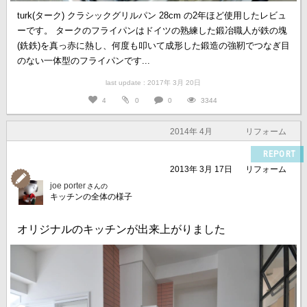
turk(ターク) クラシックグリルパン 28cm の2年ほど使用したレビュ
ーです。 タークのフライパンはドイツの熟練した鍛冶職人が鉄の塊
(銑鉄)を真っ赤に熱し、何度も叩いて成形した鍛造の強靭でつなぎ目
のない一体型のフライパンです...
last update : 2017年 3月 20日
4
0
0
3344
2014年 4月
リフォーム
REPORT
2013年 3月 17日
リフォーム
joe porter
さんの
キッチンの全体の様子
オリジナルのキッチンが出来上がりました