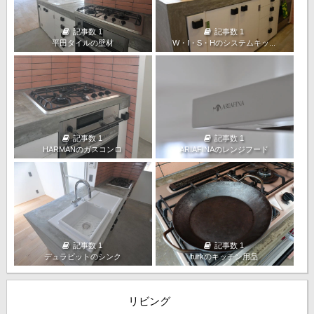
記事数 1
記事数 1
平田タイルの壁材
W・I・S・Hのシステムキッ...
記事数 1
記事数 1
HARMANのガスコンロ
ARIAFINAのレンジフード
記事数 1
記事数 1
デュラビットのシンク
turkのキッチン用品
リビング