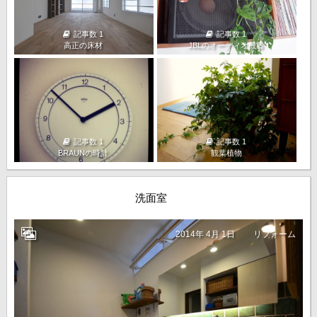
記事数 1
記事数 1
高正の床材
JBLのオーディオ機器
記事数 1
記事数 1
BRAUNの時計
観葉植物
洗面室
2014年 4月 1日
リフォーム