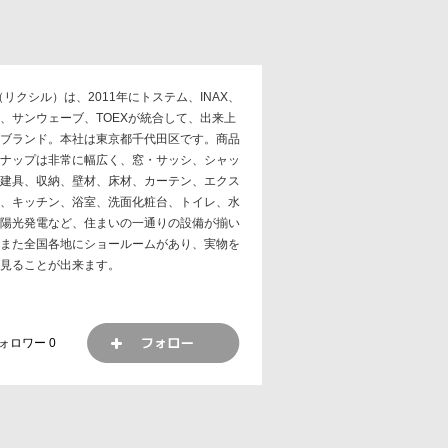
IL（リクシル）は、2011年にトステム、INAX、
、サンウェーブ、TOEXが統合して、出来上
ブランド。本社は東京都千代田区です。商品
ナップは非常に幅広く、窓・サッシ、シャッ
建具、収納、壁材、床材、カーテン、エクス
、キッチン、浴室、洗面化粧台、トイレ、水
陽光発電など、住まいの一通りの設備が揃い
また全国各地にショールームがあり、実物を
見ることが出来ます。
ォロワー
0