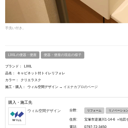
手洗い付き。
LIXILの便器・便座
便器・便座の現在の様子
ブランド：
LIXIL
品名：
キャビネット付トイレリフォレ
カラー：
クリエラスク
施工・購入：
ウィル空間デザイン →
イエナカプロのページ
購入・施工先
分野:
ウィル空間デザイン
リフォーム
リノベーショ
住所:
宝塚市逆瀬川1-14-6
»地図
電話:
0797-72-3450