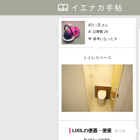
めい太
さん
記事数 24
参考になった 0
トイレスペース
LIXILの便器・便座
全 1 話
9年9ヶ月使用中