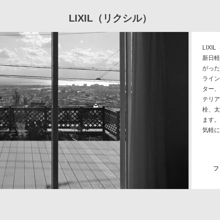
LIXIL（リクシル）
LIX
新日軽
がった
ライン
ター、
テリア
栓、太
ます。
気軽に
フ