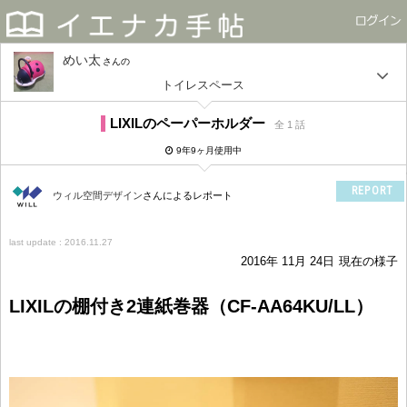
めい太
さん
トイレスペース
LIXILのペーパーホルダー
全 1 話
9年9ヶ月使用中
REPORT
ウィル空間デザイン
さんによるレポート
last update : 2016.11.27
2016年 11月 24日
現在の様子
LIXILの棚付き2連紙巻器（CF-AA64KU/LL）