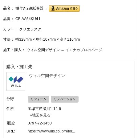
品名：
棚付き2連紙巻器 →
品番：
CF-AA64KU/LL
カラー：
クリエラスク
寸法：
幅328mm × 奥行107mm × 高さ116mm
施工・購入：
ウィル空間デザイン →
イエナカプロのページ
購入・施工先
ウィル空間デザイン
分野:
リフォーム
リノベーション
住所:
宝塚市逆瀬川1-14-6
»地図を見る
電話:
0797-72-3450
URL:
https://www.wills.co.jp/refor...