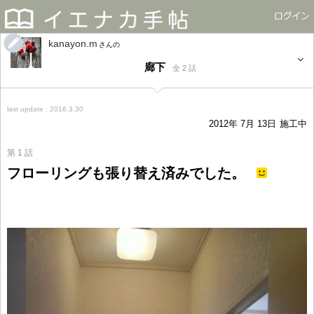
kanayon.m
さん
廊下
全 2 話
last update : 2016.3.30
2012年 7月 13日
施工中
第 1 話
フローリングも張り替え済みでした。