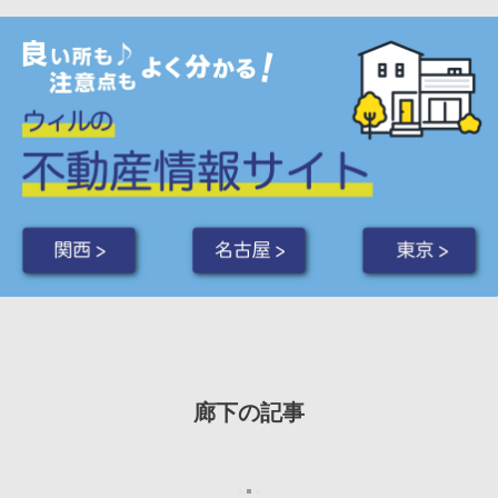
関西 >
名古屋 >
東京 >
廊下の記事