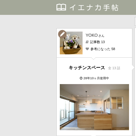
YOKO
さん
記事数 13
参考になった 58
キッチンスペース
全 13 話
28年10ヶ月使用中