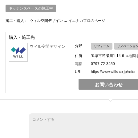
キッチンスペースの施工中
施工・購入：
ウィル空間デザイン →
イエナカプロのページ
購入・施工先
分野:
ウィル空間デザイン
リフォーム
リノベーショ
住所:
宝塚市逆瀬川1-14-6
»地図
電話:
0797-72-3450
URL:
https://www.wills.co.jp/refor...
お問い合わせ