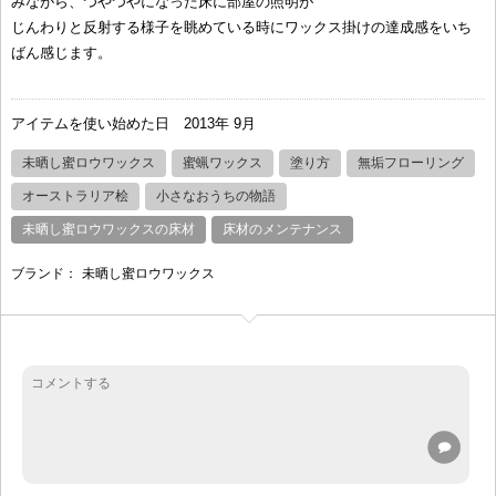
みながら、つやつやになった床に部屋の照明が
じんわりと反射する様子を眺めている時にワックス掛けの達成感をいち
ばん感じます。
アイテムを使い始めた日
2013年 9月
未晒し蜜ロウワックス
蜜蝋ワックス
塗り方
無垢フローリング
オーストラリア桧
小さなおうちの物語
未晒し蜜ロウワックスの床材
床材のメンテナンス
ブランド：
未晒し蜜ロウワックス