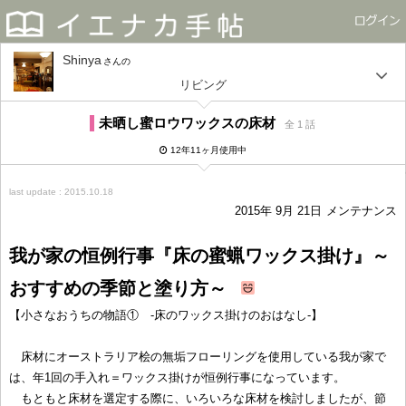
Shinya
さん
リビング
未晒し蜜ロウワックスの床材
全 1 話
12年11ヶ月使用中
last update : 2015.10.18
2015年 9月 21日
メンテナンス
我が家の恒例行事『床の蜜蝋ワックス掛け』～
おすすめの季節と塗り方～
【小さなおうちの物語① -床のワックス掛けのおはなし-】
床材にオーストラリア桧の無垢フローリングを使用している我が家で
は、年1回の手入れ＝ワックス掛けが恒例行事になっています。
もともと床材を選定する際に、いろいろな床材を検討しましたが、節