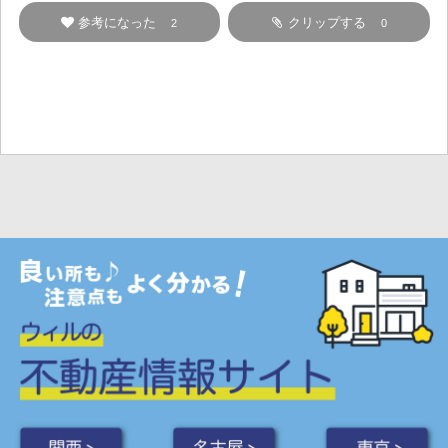
参考になった
クリップする
2
0
関西 >
名古屋 >
東京 >