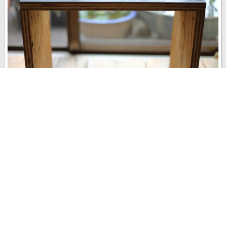
長さ30センチ〜50センチの3枚の構造用合板でDIYしたシンプルな家
具。もう3年近く使っています。 コの字型のシンプルなデザインの
ため、いくつかの用途を兼ねることができ、必要があれば、いつで
も元の板に戻せる様にしています。 『これは何...
last update : 2018年 5月 17日
5
0
2
28906
2014年 10月 19日
購入