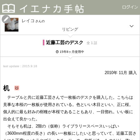
レイコ
さん
リビング
近藤工芸のデスク
全 1 話
15年8ヶ月使用中
last update : 2015.9.18
2010年 11月
購入
机
テーブルと共に近藤工芸さんで一枚板のデスクを購入した。こちらは
見事な本桜の一枚板が使用されている。色といい木目といい、正に桜。
個人的に最も好みの樹種が本桜であることもあり、一目惚れ。いい板に
出会えて良かった。
そもそも机は、2階の（仮称）ライブラリースペースいっぱい
（3600mm程度の長さ）の長い一枚板にしたいと思っていて、近藤工芸さ