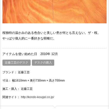
桜独特の温かみのある色合いと美しい杢が何とも言えない。ザ・桜。
やっぱり個人的に一番好きな樹種だ。
アイテムを使い始めた日
2010年 12月
近藤工芸のデスク
デスクの購入
ブランド：
近藤工芸
寸法：
幅1610mm × 奥行730mm × 高さ700mm
施工・購入：
近藤工芸
関連サイト：
http://kondo-kougei.co.jp/