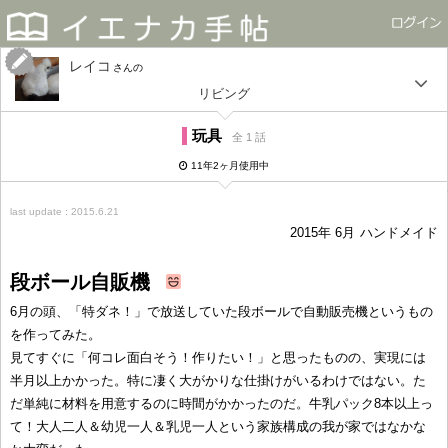
レイコ
さん
リビング
玩具
全 1 話
11年2ヶ月使用中
last update : 2015.6.21
2015年 6月
ハンドメイド
段ボール自販機
6月の頭、「特ダネ！」で放送していた段ボールで自動販売機というもの
を作ってみた。
見てすぐに「何コレ面白そう！作りたい！」と思ったものの、実現には
半月以上かかった。特に凄く大がかりな仕掛けがいるわけではない。た
だ単純に材料を用意するのに時間がかかったのだ。牛乳パック8本以上っ
て！大人二人＆幼児一人＆乳児一人という家族構成の我が家ではなかな