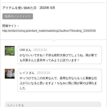
アイテムを使い始めた日
2015年 6月
玩具のハンドメイド
関連サイト：
http://enfant.living.jp/enfant_mate/mateblog2/author/79/outing_2/260558
UMI
さん
2015.6.22
かなりいいですね！子供も絶対大喜びでしょうね。我が家で
も旦那さんと是非作ってみようと話ています！
レイコ
さん
2015.6.24
やっつけでもこの出来なんで、器用な方ならもっと素敵な仕
上がりになると思いますよ！ちなみに既に我が家のは壊れま
した