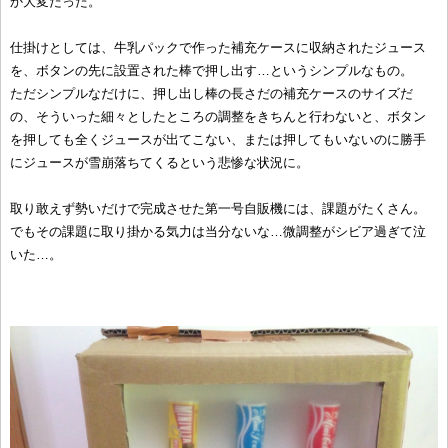
か大変だった。
仕掛けとしては、牛乳パックで作った補充ケースに収納されたジュース
を、ボタンの先に設置された棒で押し出す…というシンプルなもの。
ただシンプルなだけに、押し出し棒の長さだの補充ケースのサイズだ
の、そういった細々としたところの調整をきちんと行わないと、ボタン
を押しても全くジュースが出てこない、または押してもいないのに勝手
にジュースが雪崩落ちてくるという悲惨な状況に。
取り敢えず勢いだけで完成させた第一号自販機には、課題がたくさん。
でもその課題に取り掛かる気力は当分ないな…微調整がシビア過ぎて泣
いた…。