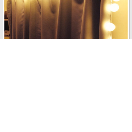
tommyです◎ 最近オシャレなライトが欲しいなぁと思っていていろ
いろ探すんですが、オシャレなライトはどうして高額なんでしょう(
>_< )！ 子ども3人抱えている我が家には手が出せません。 というこ
とですぐに頭...
last update : 2016年 1月 21日
4
0
0
4470
2015年 8月
その他
arakaz
さんの
Fog＆morupのペンダントライト
11年0ヶ月使用中