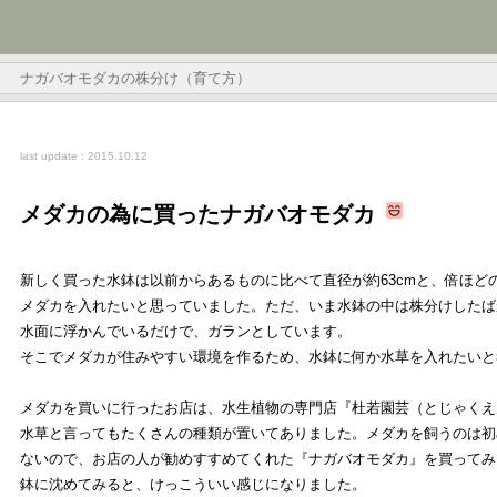
ナガバオモダカの株分け（育て方）
last update : 2015.10.12
メダカの為に買ったナガバオモダカ
新しく買った水鉢は以前からあるものに比べて直径が約63cmと、倍ほど
メダカを入れたいと思っていました。ただ、いま水鉢の中は株分けしたば
水面に浮かんでいるだけで、ガランとしています。
そこでメダカが住みやすい環境を作るため、水鉢に何か水草を入れたいと
メダカを買いに行ったお店は、水生植物の専門店『杜若園芸（とじゃくえ
水草と言ってもたくさんの種類が置いてありました。メダカを飼うのは初
ないので、お店の人が勧めすすめてくれた『ナガバオモダカ』を買ってみ
鉢に沈めてみると、けっこういい感じになりました。