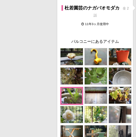
杜若園芸のナガバオモダカ
全 2
話
11年3ヶ月使用中
バルコニーにあるアイテム