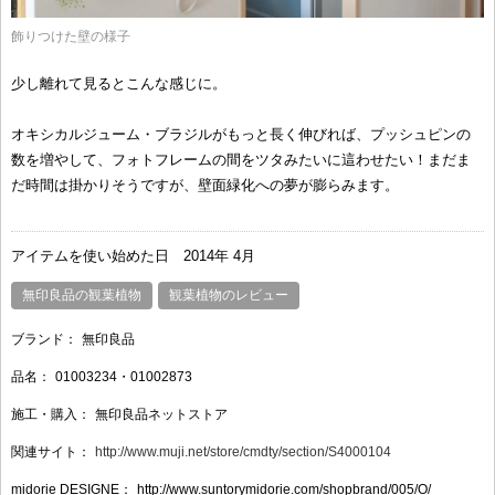
飾りつけた壁の様子
少し離れて見るとこんな感じに。
オキシカルジューム・ブラジルがもっと長く伸びれば、プッシュピンの
数を増やして、フォトフレームの間をツタみたいに這わせたい！まだま
だ時間は掛かりそうですが、壁面緑化への夢が膨らみます。
アイテムを使い始めた日
2014年 4月
無印良品の観葉植物
観葉植物のレビュー
ブランド：
無印良品
品名：
01003234・01002873
施工・購入：
無印良品ネットストア
関連サイト：
http://www.muji.net/store/cmdty/section/S4000104
midorie DESIGNE：
http://www.suntorymidorie.com/shopbrand/005/O/