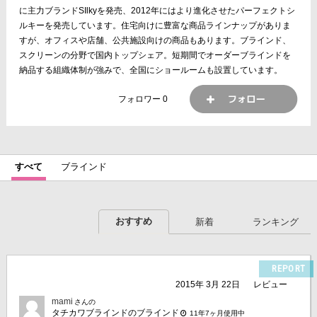
に主力ブランドSIlkyを発売、2012年にはより進化させたパーフェクトシ
ルキーを発売しています。住宅向けに豊富な商品ラインナップがありま
すが、オフィスや店舗、公共施設向けの商品もあります。ブラインド、
スクリーンの分野で国内トップシェア。短期間でオーダーブラインドを
納品する組織体制が強みで、全国にショールームも設置しています。
フォロワー
0
すべて
ブラインド
おすすめ
新着
ランキング
REPORT
2015年 3月 22日
レビュー
mami
さんの
タチカワブラインドのブラインド
11年7ヶ月使用中